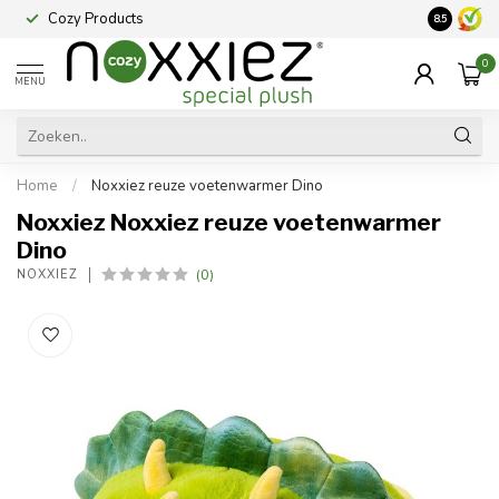
Cozy Products
Vraag een
8.5
0
MENU
Home
/
Noxxiez reuze voetenwarmer Dino
Noxxiez Noxxiez reuze voetenwarmer
Dino
(0)
NOXXIEZ