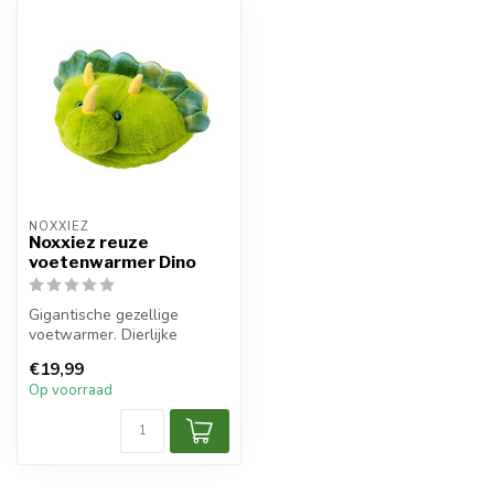
NOXXIEZ
Noxxiez reuze
voetenwarmer Dino
Gigantische gezellige
voetwarmer. Dierlijke
pantoffels uit één stuk.
€19,99
Kinderen zi...
Op voorraad