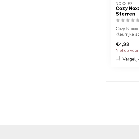
NOXXIEZ
Cozy Nox
Sterren
Cozy Noxxie
Kleurrijke 
grappige pr
€4,99
Ki...
Niet op voo
Vergelij