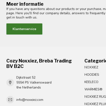
Meer informatie
If you have any questions about our products or your purchase, ma
page. Here you'll find our company details, answers to frequentl
get in touch with us.
Klantenservice
Cozy Noxxiez, Breba Trading
Categori
BV B2C
NOXXIEZ
HOODIES
Dijkstraat 52
KEELECO
5554 PS Valkenswaard
the Netherlands
WARMIES®
NOXXIEZ RU
info@noxxiez.com
NOXXIEZ PLUC