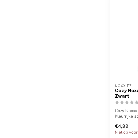
NOXXIEZ
Cozy Noxx
Zwart
Cozy Noxxie
Kleurrijke 
grappige pr
€4,99
Ki...
Niet op voo