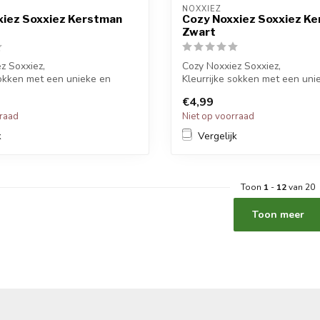
NOXXIEZ
xiez Soxxiez Kerstman
Cozy Noxxiez Soxxiez K
Zwart
z Soxxiez,
Cozy Noxxiez Soxxiez,
sokken met een unieke en
Kleurrijke sokken met een uni
inten.
grappige printen.
€4,99
Ki...
rraad
Niet op voorraad
k
Vergelijk
Toon
1
-
12
van 20
Toon meer