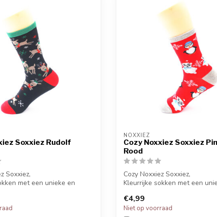
NOXXIEZ
iez Soxxiez Rudolf
Cozy Noxxiez Soxxiez Pi
Rood
z Soxxiez,
Cozy Noxxiez Soxxiez,
sokken met een unieke en
Kleurrijke sokken met een uni
inten.
grappige printen.
€4,99
Ki...
rraad
Niet op voorraad