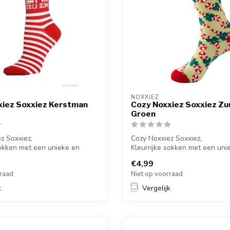
NOXXIEZ
xiez Soxxiez Kerstman
Cozy Noxxiez Soxxiez Zu
Groen
z Soxxiez,
Cozy Noxxiez Soxxiez,
sokken met een unieke en
Kleurrijke sokken met een uni
inten.
grappige printen.
€4,99
Ki...
rraad
Niet op voorraad
k
Vergelijk