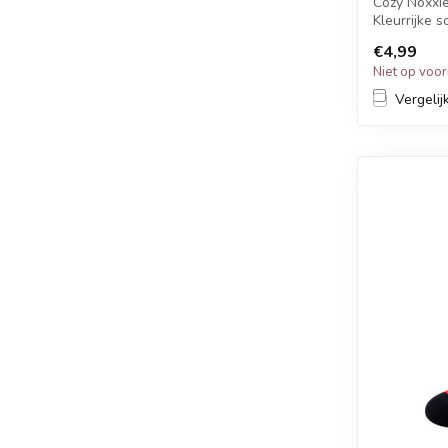
Cozy Noxxie
Kleurrijke 
grappige pr
€4,99
Ki...
Niet op voo
Vergelij