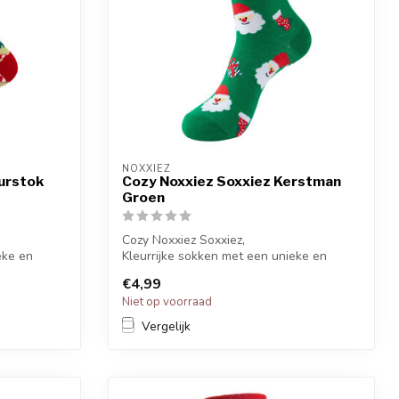
NOXXIEZ
urstok
Cozy Noxxiez Soxxiez Kerstman
Groen
Cozy Noxxiez Soxxiez,
eke en
Kleurrijke sokken met een unieke en
grappige printen.
€4,99
Ki...
Niet op voorraad
Vergelijk