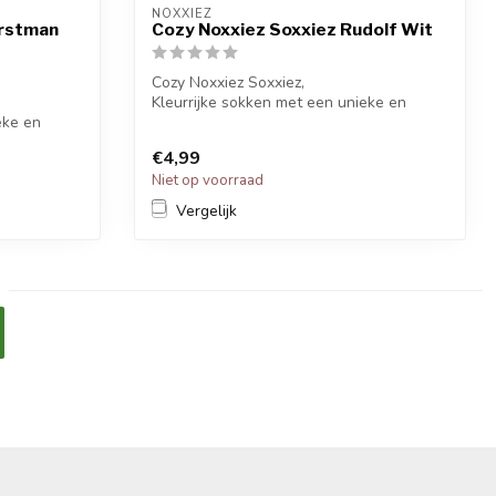
NOXXIEZ
erstman
Cozy Noxxiez Soxxiez Rudolf Wit
Cozy Noxxiez Soxxiez,
Kleurrijke sokken met een unieke en
eke en
grappige printen.
Ki...
€4,99
Niet op voorraad
Vergelijk