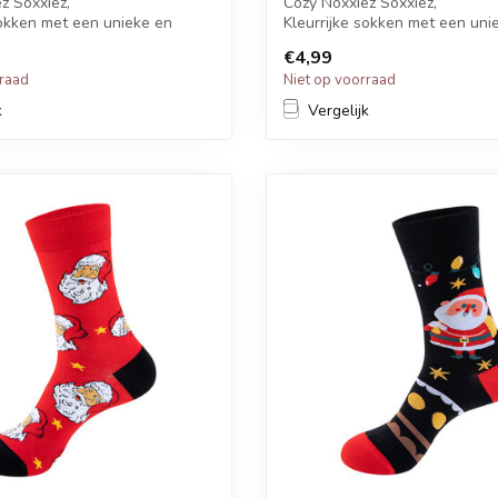
z Soxxiez,
Cozy Noxxiez Soxxiez,
sokken met een unieke en
Kleurrijke sokken met een uni
inten.
grappige printen.
€4,99
Ki...
rraad
Niet op voorraad
k
Vergelijk