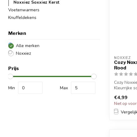
Noxxiez Soxxiez Kerst
Voetenwarmers
Knuffeldekens
Merken
Alle merken
Noxxiez
NOXXIEZ
Cozy Nox
Rood
Prijs
Cozy Noxxie
Min
Max
Kleurrijke 
grappige pr
€4,99
Ki...
Niet op voo
Vergelij