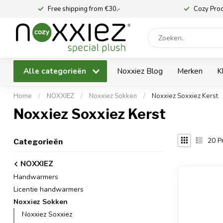
Free shipping from €30,-
Cozy Pro
Alle categorieën
Noxxiez Blog
Merken
K
Home
/
NOXXIEZ
/
Noxxiez Sokken
/
Noxxiez Soxxiez Kerst
Noxxiez Soxxiez Kerst
20
P
Categorieën
NOXXIEZ
Handwarmers
Licentie handwarmers
Noxxiez Sokken
Noxxiez Soxxiez