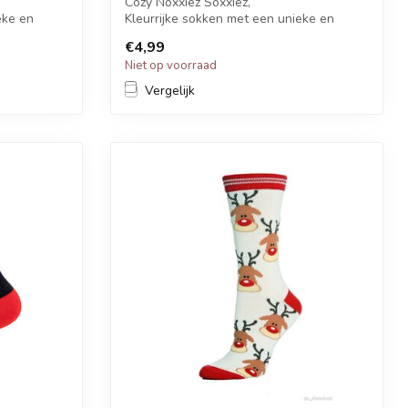
Cozy Noxxiez Soxxiez,
eke en
Kleurrijke sokken met een unieke en
grappige printen.
€4,99
Ki...
Niet op voorraad
Vergelijk