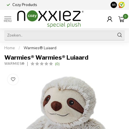
Cozy Products
Vraag een
8.5
0
MENU
Home
/
Warmies® Luiaard
Warmies® Warmies® Luiaard
(0)
WARMIES®