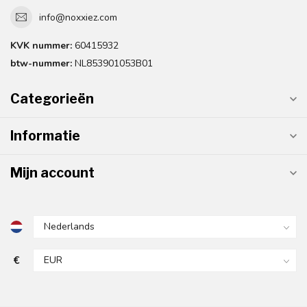
info@noxxiez.com
KVK nummer:
60415932
btw-nummer:
NL853901053B01
Categorieën
Informatie
Mijn account
€