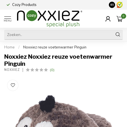
Cozy Products
Vraag een
8.5
0
MENU
Home
/
Noxxiez reuze voetenwarmer Pinguin
Noxxiez Noxxiez reuze voetenwarmer
Pinguin
(0)
NOXXIEZ