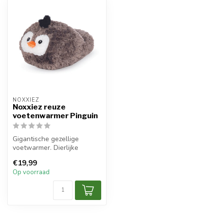
NOXXIEZ
Noxxiez reuze
voetenwarmer Pinguin
Gigantische gezellige
voetwarmer. Dierlijke
pantoffels uit één stuk.
€19,99
Kinderen zi...
Op voorraad