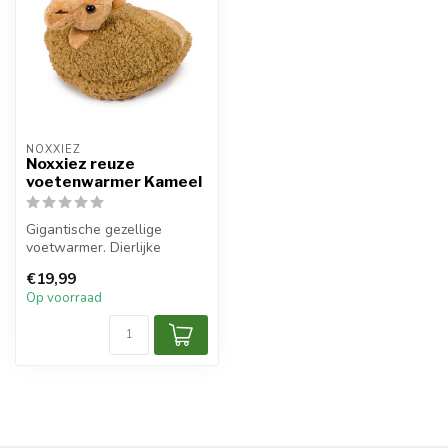
NOXXIEZ
Noxxiez reuze
voetenwarmer Kameel
Gigantische gezellige
voetwarmer. Dierlijke
pantoffels uit één stuk.
€19,99
Kinderen zi...
Op voorraad