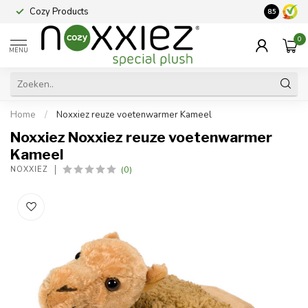
Cozy Products
Vraag een
8.5
0
MENU
Home
/
Noxxiez reuze voetenwarmer Kameel
Noxxiez Noxxiez reuze voetenwarmer
Kameel
(0)
NOXXIEZ