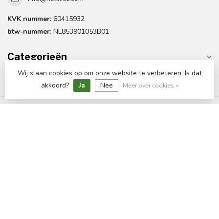
KVK nummer:
60415932
btw-nummer:
NL853901053B01
Categorieën
Wij slaan cookies op om onze website te verbeteren. Is dat
Informatie
akkoord?
Ja
Nee
Meer over cookies »
Mijn account
€