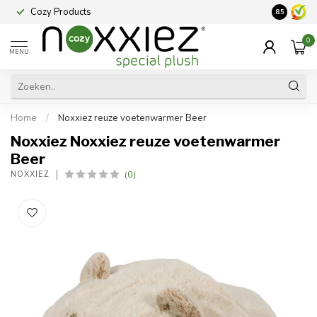
Cozy Products
Vraag een
8.5
0
MENU
Home
/
Noxxiez reuze voetenwarmer Beer
Noxxiez Noxxiez reuze voetenwarmer
Beer
(0)
NOXXIEZ