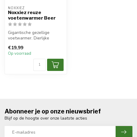
NOXXIEZ
Noxxiez reuze
voetenwarmer Beer
Gigantische gezellige
voetwarmer. Dierlijke
pantoffels uit één stuk.
€19,99
Kinderen zi...
Op voorraad
Abonneer je op onze nieuwsbrief
Blijf op de hoogte over onze laatste acties