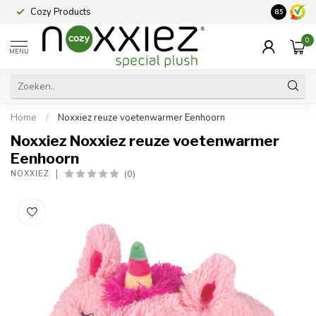
Cozy Products
Vraag een
8.5
0
MENU
Home
/
Noxxiez reuze voetenwarmer Eenhoorn
Noxxiez Noxxiez reuze voetenwarmer
Eenhoorn
(0)
NOXXIEZ