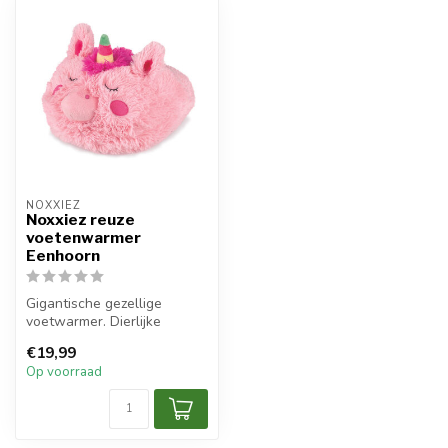
NOXXIEZ
Noxxiez reuze
voetenwarmer
Eenhoorn
Gigantische gezellige
voetwarmer. Dierlijke
pantoffels uit één stuk.
€19,99
Kinderen zi...
Op voorraad