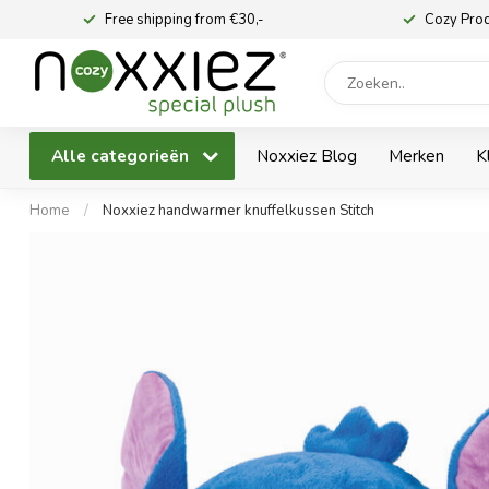
Free shipping from €30,-
Cozy Pro
Alle categorieën
Noxxiez Blog
Merken
K
Home
/
Noxxiez handwarmer knuffelkussen Stitch