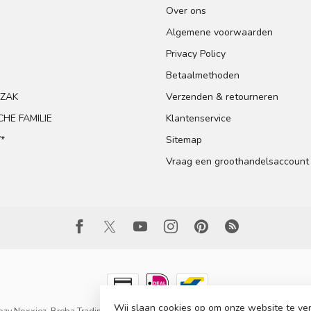
Over ons
Algemene voorwaarden
Privacy Policy
Betaalmethoden
GZAK
Verzenden & retourneren
HE FAMILIE
Klantenservice
*
Sitemap
Vraag een groothandelsaccount
Wij slaan cookies op om onze website te ver
zy Noxxiez, Breba Trading BV B2C
- Powered by
Lightspeed
-
Lightspeed de