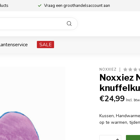
ducts
Vraag een groothandelsaccount aan
lantenservice
SALE
NOXXIEZ
Noxxiez 
knuffelku
€24,99
Incl. btw
Kussen, Handwarmer 
op te warmen, tijde