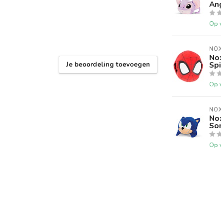
An
Op 
NOX
No
Sp
Je beoordeling toevoegen
Op 
NOX
No
So
Op 