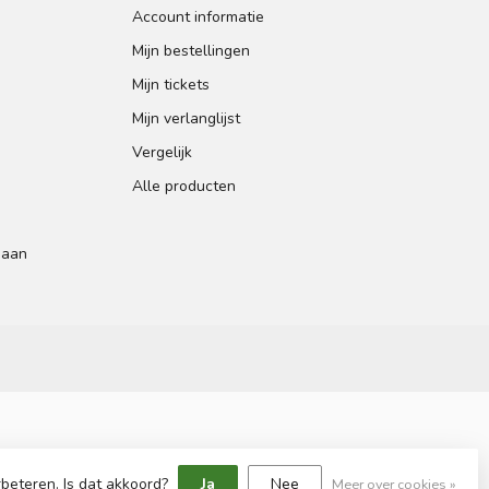
Account informatie
Mijn bestellingen
Mijn tickets
Mijn verlanglijst
Vergelijk
Alle producten
 aan
beteren. Is dat akkoord?
Ja
Nee
Meer over cookies »
sign
by
Dyvelopment