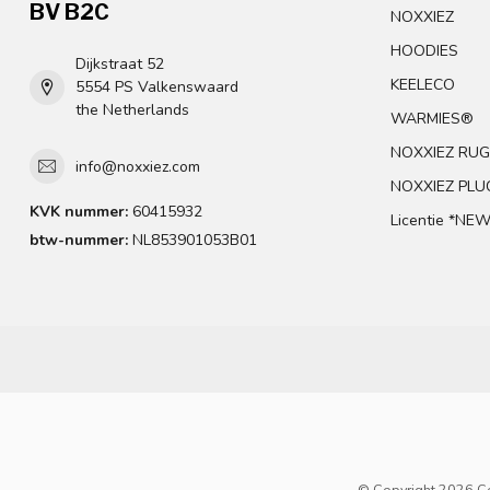
BV B2C
NOXXIEZ
HOODIES
Dijkstraat 52
KEELECO
5554 PS Valkenswaard
the Netherlands
WARMIES®
NOXXIEZ RU
info@noxxiez.com
NOXXIEZ PLUC
KVK nummer:
60415932
Licentie *NEW
btw-nummer:
NL853901053B01
© Copyright 2026 Co