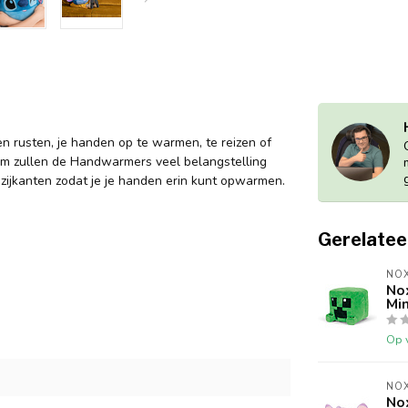
en rusten, je handen op te warmen, te reizen of
orm zullen de Handwarmers veel belangstelling
 zijkanten zodat je je handen erin kunt opwarmen.
Gerelatee
NOX
No
Min
Op 
NOX
No