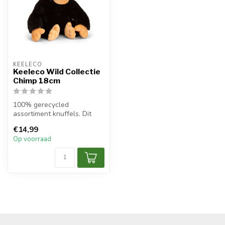
KEELECO
Keeleco Wild Collectie
Chimp 18cm
100% gerecycled
assortiment knuffels. Dit
prachtige milieuvriendelijke
€14,99
speelgoed...
Op voorraad