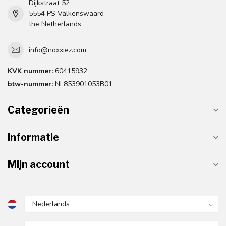
Dijkstraat 52
5554 PS Valkenswaard
the Netherlands
info@noxxiez.com
KVK nummer:
60415932
btw-nummer:
NL853901053B01
Categorieën
Informatie
Mijn account