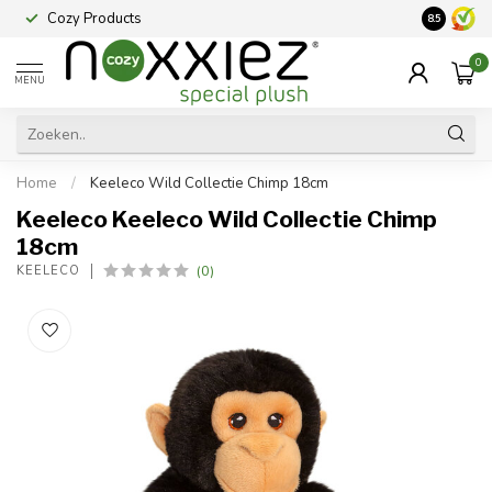
Cozy Products
Vraag een
8.5
0
MENU
Home
/
Keeleco Wild Collectie Chimp 18cm
Keeleco Keeleco Wild Collectie Chimp
18cm
(0)
KEELECO