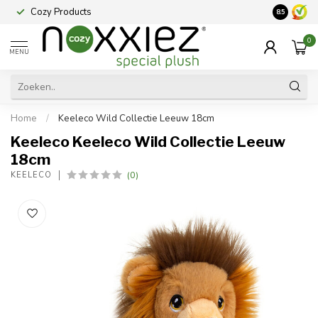
Cozy Products
Vraag een
8.5
0
MENU
Home
/
Keeleco Wild Collectie Leeuw 18cm
Keeleco Keeleco Wild Collectie Leeuw
18cm
(0)
KEELECO