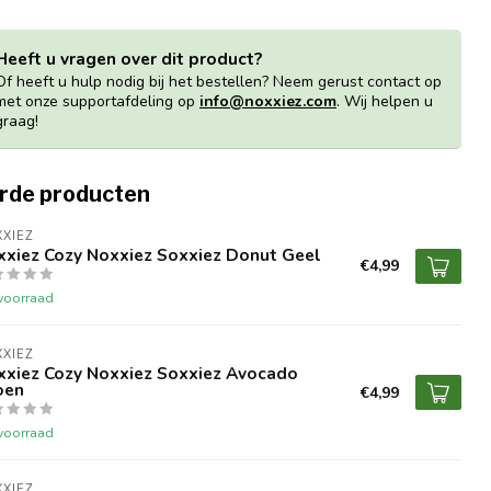
Heeft u vragen over dit product?
Of heeft u hulp nodig bij het bestellen? Neem gerust contact op
met onze supportafdeling op
info@noxxiez.com
. Wij helpen u
graag!
rde producten
XIEZ
xxiez Cozy Noxxiez Soxxiez Donut Geel
€4,99
voorraad
XIEZ
xxiez Cozy Noxxiez Soxxiez Avocado
oen
€4,99
voorraad
XIEZ