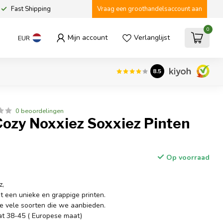
Fast Shipping
Vraag een groothandelsaccount aan
0
Mijn account
Verlanglijst
EUR
8.5
0 beoordelingen
Cozy Noxxiez Soxxiez Pinten
Op voorraad
z,
t een unieke en grappige printen.
de vele soorten die we aanbieden.
at 38-45 ( Europese maat)