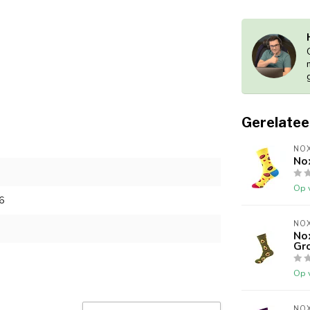
Gerelatee
NOX
No
Op 
6
NOX
No
Gr
Op 
NOX