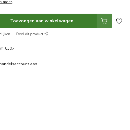
s meer
.
Toevoegen aan winkelwagen
lijken
Deel dit product
om €30,-
thandelsaccount aan