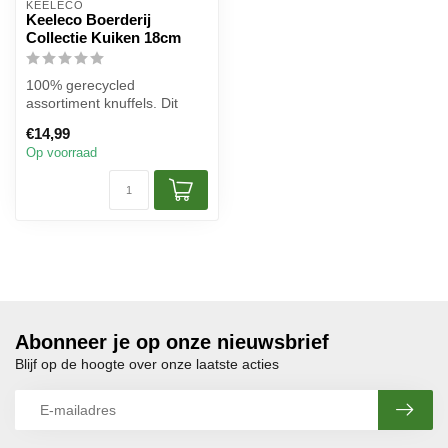
KEELECO
Keeleco Boerderij
Collectie Kuiken 18cm
100% gerecycled
assortiment knuffels. Dit
prachtige milieuvriendelijke
€14,99
speelgoed...
Op voorraad
Abonneer je op onze nieuwsbrief
Blijf op de hoogte over onze laatste acties