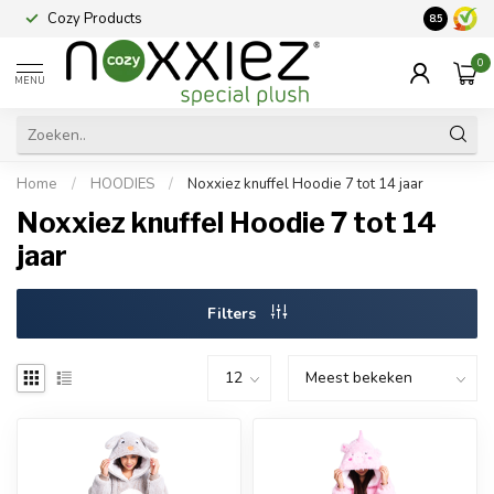
Cozy Products
Vraag een
8.5
0
MENU
Home
/
HOODIES
/
Noxxiez knuffel Hoodie 7 tot 14 jaar
Noxxiez knuffel Hoodie 7 tot 14
jaar
Filters